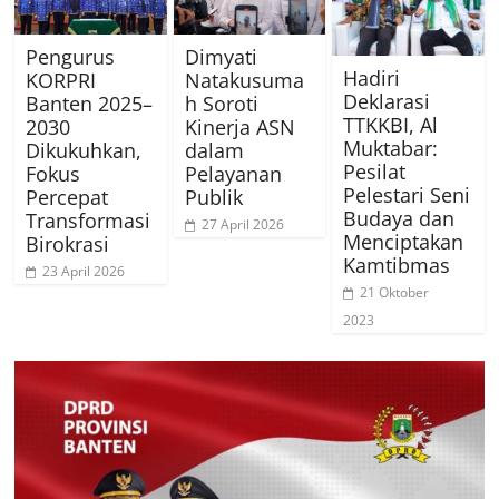
Pengurus
Dimyati
Hadiri
KORPRI
Natakusuma
Deklarasi
Banten 2025–
h Soroti
TTKKBI, Al
2030
Kinerja ASN
Muktabar:
Dikukuhkan,
dalam
Pesilat
Fokus
Pelayanan
Pelestari Seni
Percepat
Publik
Budaya dan
Transformasi
27 April 2026
Menciptakan
Birokrasi
Kamtibmas
23 April 2026
21 Oktober
2023