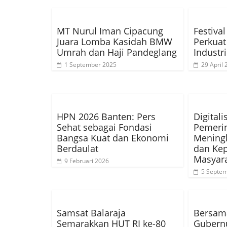
MT Nurul Iman Cipacung
Festiva
Juara Lomba Kasidah BMW
Perkuat
Umrah dan Haji Pandeglang
Industr
1 September 2025
29 April
HPN 2026 Banten: Pers
Digitali
Sehat sebagai Fondasi
Pemerin
Bangsa Kuat dan Ekonomi
Meningk
Berdaulat
dan Ke
Masyara
9 Februari 2026
5 Septe
Samsat Balaraja
Bersama
Semarakkan HUT RI ke-80
Gubernu