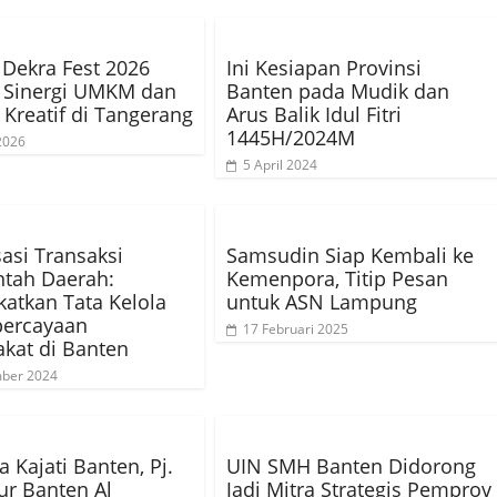
l Dekra Fest 2026
Ini Kesiapan Provinsi
 Sinergi UMKM dan
Banten pada Mudik dan
i Kreatif di Tangerang
Arus Balik Idul Fitri
1445H/2024M
 2026
5 April 2024
sasi Transaksi
Samsudin Siap Kembali ke
tah Daerah:
Kemenpora, Titip Pesan
atkan Tata Kelola
untuk ASN Lampung
percayaan
17 Februari 2025
kat di Banten
mber 2024
 Kajati Banten, Pj.
UIN SMH Banten Didorong
r Banten Al
Jadi Mitra Strategis Pemprov