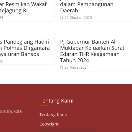
ar Resmikan Wakaf
dalam Pembangunan
Kejagung RI
Daerah
24
27 Oktober 2025
s Pandeglang Hadiri
Pj Gubernur Banten Al
 Polmas Dirgantara
Muktabar Keluarkan Surat
nyaluran Bansos
Edaran THR Keagamaan
Tahun 2024
26
27 Maret 2024
Tentang Kami
sus Ibukota
Tentang Kami
Copyright