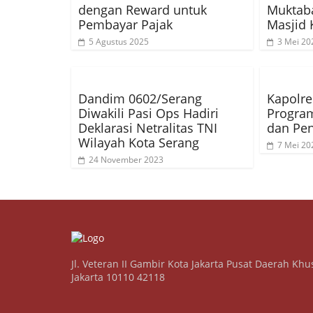
dengan Reward untuk
Muktab
Pembayar Pajak
Masjid 
5 Agustus 2025
3 Mei 20
Dandim 0602/Serang
Kapolre
Diwakili Pasi Ops Hadiri
Program
Deklarasi Netralitas TNI
dan Pe
Wilayah Kota Serang
7 Mei 20
24 November 2023
Jl. Veteran II Gambir Kota Jakarta Pusat Daerah Khu
Jakarta 10110 42118