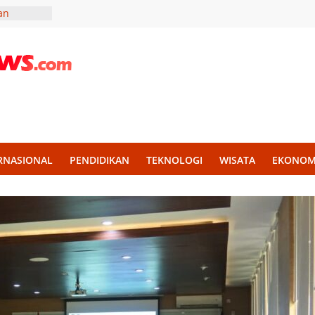
an
uk
di
Plaza
onsumen
hi, Dana
RNASIONAL
PENDIDIKAN
TEKNOLOGI
WISATA
EKONOM
an
ades
vasi Demi