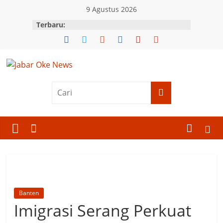
Skip
9 Agustus 2026
to
Terbaru:
content
Jabar
Oke
News
Berita
Terkini
Jawa
Barat
Banten
Imigrasi Serang Perkuat