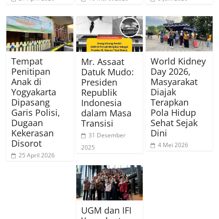
Tempat
World Kidney
Mr. Assaat
Penitipan
Day 2026,
Datuk Mudo:
Anak di
Masyarakat
Presiden
Yogyakarta
Diajak
Republik
Dipasang
Terapkan
Indonesia
Garis Polisi,
Pola Hidup
dalam Masa
Dugaan
Sehat Sejak
Transisi
Kekerasan
Dini
31 Desember
Disorot
4 Mei 2026
2025
25 April 2026
UGM dan IFI