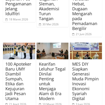
Pengamanan
Sleman,
Hebat,
Jelang
Akademisi
Dugaan
Idulfitri
Turun
Mengarah
Tangan
pada
18 Maret 2026
Pemadaman
30 Mei 2026
Bergilir
21 Juni 2026
100 Apoteker
Kearifan
MES DIY
Baru UMY
Leluhur Tegal
Siapkan
Diambil
Dinilai
Generasi
Sumpah,
Penting
Muda Pimpin
Etika dan
untuk
Inovasi
Kejujuran
Menjaga
Ekonomi
Jadi Pesan
Alam di Era
Syariah
Utama
Modern
Digital
21 April 2026
10 Maret 2026
3 Juni 2026