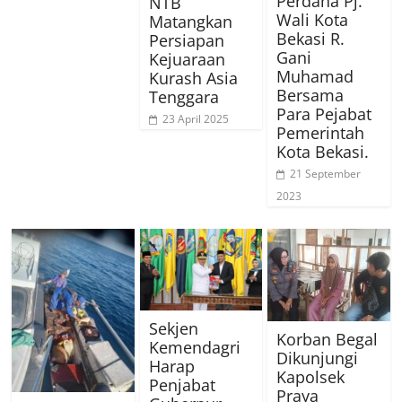
Perdana Pj.
NTB
Wali Kota
Matangkan
Bekasi R.
Persiapan
Gani
Kejuaraan
Muhamad
Kurash Asia
Bersama
Tenggara
Para Pejabat
23 April 2025
Pemerintah
Kota Bekasi.
21 September
2023
Sekjen
Korban Begal
Kemendagri
Dikunjungi
Harap
Kapolsek
Penjabat
Praya