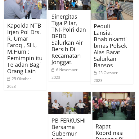
Sinergitas
Tiga Pilar,
Kapolda NTB
Peduli
TNI-Polri dan
Irjen Pol Drs.
Lansia,
BPBD
R. Umar
Bhabinkamti
Salurkan Air
Faroq , SH.,
bmas Polsek
Bersih Di
M.Hum :
Alas Barat
Kecamatan
Pemimpin itu
Salurkan
Jonggat.
Teladan Bagi
Bansos
6 November
Orang Lain
23 Oktober
2023
25 Oktober
2023
2023
PB FERKUSHI
Rapat
Bersama
Koordinasi
Gubernur