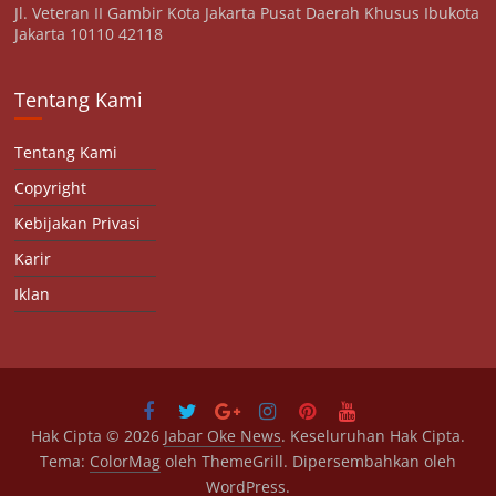
Jl. Veteran II Gambir Kota Jakarta Pusat Daerah Khusus Ibukota
Jakarta 10110 42118
Tentang Kami
Tentang Kami
Copyright
Kebijakan Privasi
Karir
Iklan
Hak Cipta © 2026
Jabar Oke News
. Keseluruhan Hak Cipta.
Tema:
ColorMag
oleh ThemeGrill. Dipersembahkan oleh
WordPress
.