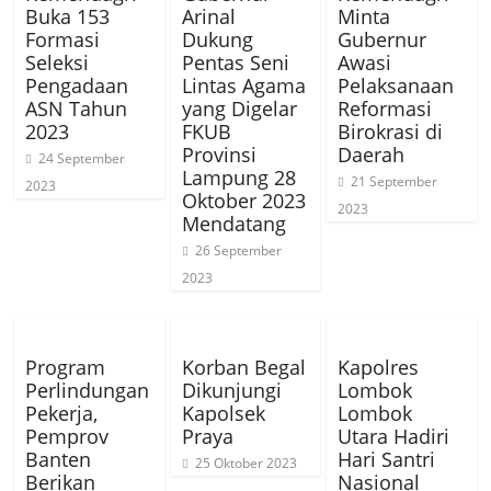
Buka 153
Arinal
Minta
Formasi
Dukung
Gubernur
Seleksi
Pentas Seni
Awasi
Pengadaan
Lintas Agama
Pelaksanaan
ASN Tahun
yang Digelar
Reformasi
2023
FKUB
Birokrasi di
Provinsi
Daerah
24 September
Lampung 28
21 September
2023
Oktober 2023
2023
Mendatang
26 September
2023
Program
Korban Begal
Kapolres
Perlindungan
Dikunjungi
Lombok
Pekerja,
Kapolsek
Lombok
Pemprov
Praya
Utara Hadiri
Banten
Hari Santri
25 Oktober 2023
Berikan
Nasional