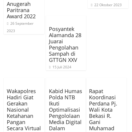
Anugerah
22 Oktober 2023
Paritrana
Award 2022
26 September
Posyantek
2023
Alamanda 28
Juarai
Pengolahan
Sampah di
GTTGN XXV
15 Juli 2024
Wakapolres
Kabid Humas
Rapat
Hadiri Giat
Polda NTB
Koordinasi
Gerakan
Ikuti
Perdana Pj.
Nasional
Optimalisasi
Wali Kota
Ketahanan
Pengololaan
Bekasi R.
Pangan
Media Digital
Gani
Secara Virtual
Dalam
Muhamad