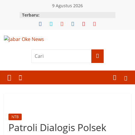
Skip
9 Agustus 2026
to
Terbaru:
content
Jabar
Oke
News
Berita
Terkini
Jawa
Barat
NTB
Patroli Dialogis Polsek