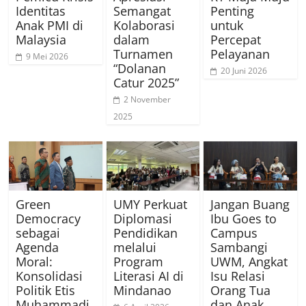
Identitas
Semangat
Penting
Anak PMI di
Kolaborasi
untuk
Malaysia
dalam
Percepat
Turnamen
Pelayanan
9 Mei 2026
“Dolanan
20 Juni 2026
Catur 2025”
2 November
2025
Green
UMY Perkuat
Jangan Buang
Democracy
Diplomasi
Ibu Goes to
sebagai
Pendidikan
Campus
Agenda
melalui
Sambangi
Moral:
Program
UWM, Angkat
Konsolidasi
Literasi AI di
Isu Relasi
Politik Etis
Mindanao
Orang Tua
Muhammadi
dan Anak