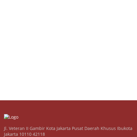
Jl. Veteran II Gambir Kota Jakarta Pusat Daerah Khusus Ibukota
Jakarta 10110 42118