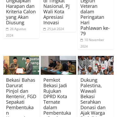
Ungkapkan
di Tingkat
Legiun
Harapan dan
Nasional, Pj
Veteran
Kriteria Calon
Wali Kota
dalam
yang Akan
Apresiasi
Peringatan
Diusung
Inovasi
Hari
Pahlawan ke-
26 Agustus
25 Juli 2024
79
2024
10 November
2024
Bekasi Bahas
Pemkot
Dukung
Darurat
Bekasi Jadi
Palestina,
Pinjol dan
Rujukan
Wawali
Rentenir, FGD
DPRD Kota
Bekasi
Sepakati
Ternate
Serahkan
Pembentuka
dalam
Donasi dan
n
Pembentuka
Ajak Warga