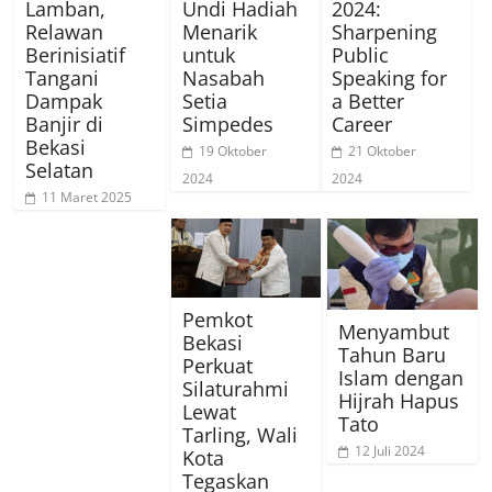
Lamban,
Undi Hadiah
2024:
Relawan
Menarik
Sharpening
Berinisiatif
untuk
Public
Tangani
Nasabah
Speaking for
Dampak
Setia
a Better
Banjir di
Simpedes
Career
Bekasi
19 Oktober
21 Oktober
Selatan
2024
2024
11 Maret 2025
Pemkot
Menyambut
Bekasi
Tahun Baru
Perkuat
Islam dengan
Silaturahmi
Hijrah Hapus
Lewat
Tato
Tarling, Wali
12 Juli 2024
Kota
Tegaskan