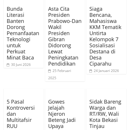
Bunda
Asta Cita
Siaga
Literasi
Presiden
Bencana,
Banten
Prabowo-Dan
Mahasiswa
Dorong
Wakil
KKM Tematik
Pemanfaatan
Presiden
Untirta
Teknologi
Gibran
Kelompok 7
untuk
Didorong
Sosialisasi
Perkuat
Lewat
Destana di
Minat Baca
Peningkatan
Desa
Pendidikan
Ciparahu
30 Juni 2026
25 Februari
24 Januari 2026
2025
5 Pasal
Gowes
Sidak Bareng
Kontroversi
Jelajah
Warga dan
dan
Njeron
RT/RW, Wali
Multitafsir
Beteng Jadi
Kota Bekasi
RUU
Upaya
Tinjau