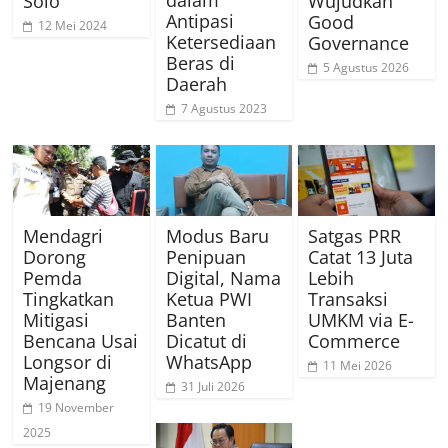
Solo
Wujudkan
Antipasi
Good
12 Mei 2024
Ketersediaan
Governance
Beras di
5 Agustus 2026
Daerah
7 Agustus 2023
Mendagri
Modus Baru
Satgas PRR
Dorong
Penipuan
Catat 13 Juta
Pemda
Digital, Nama
Lebih
Tingkatkan
Ketua PWI
Transaksi
Mitigasi
Banten
UMKM via E-
Bencana Usai
Dicatut di
Commerce
Longsor di
WhatsApp
11 Mei 2026
Majenang
31 Juli 2026
19 November
2025