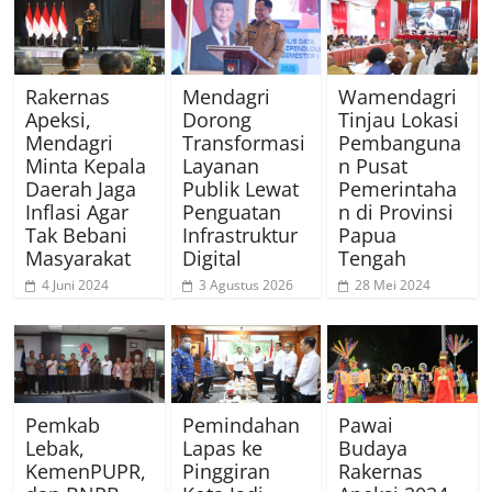
Rakernas
Mendagri
Wamendagri
Apeksi,
Dorong
Tinjau Lokasi
Mendagri
Transformasi
Pembanguna
Minta Kepala
Layanan
n Pusat
Daerah Jaga
Publik Lewat
Pemerintaha
Inflasi Agar
Penguatan
n di Provinsi
Tak Bebani
Infrastruktur
Papua
Masyarakat
Digital
Tengah
4 Juni 2024
3 Agustus 2026
28 Mei 2024
Pemkab
Pemindahan
Pawai
Lebak,
Lapas ke
Budaya
KemenPUPR,
Pinggiran
Rakernas