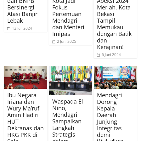
dan BNPB
Kota Jadi
Apeksi 2024
Bersinergi
Fokus
Meriah, Kota
Atasi Banjir
Pertemuan
Bekasi
Lebak
Mendagri
Tampil
dan Menteri
Memukau
12 Juli 2024
Imipas
dengan Batik
dan
2 Juni 2025
Kerajinan!
6 Juni 2024
Ibu Negara
Mendagri
Waspada El
Iriana dan
Dorong
Nino,
Wury Ma’ruf
Kepala
Mendagri
Amin Hadiri
Daerah
Sampaikan
HUT
Junjung
Langkah
Dekranas dan
Integritas
Strategis
HKG PKK di
demi
dalam