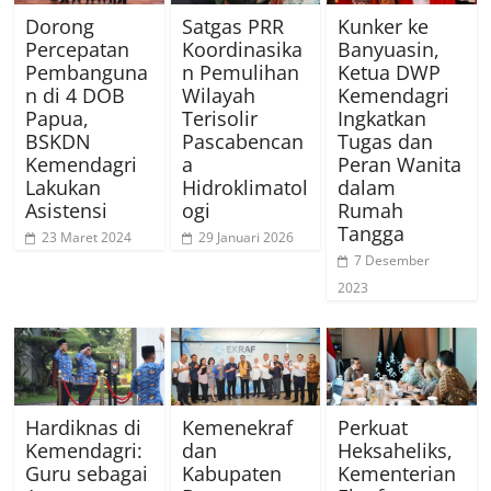
Dorong
Satgas PRR
Kunker ke
Percepatan
Koordinasika
Banyuasin,
Pembanguna
n Pemulihan
Ketua DWP
n di 4 DOB
Wilayah
Kemendagri
Papua,
Terisolir
Ingkatkan
BSKDN
Pascabencan
Tugas dan
Kemendagri
a
Peran Wanita
Lakukan
Hidroklimatol
dalam
Asistensi
ogi
Rumah
Tangga
23 Maret 2024
29 Januari 2026
7 Desember
2023
Hardiknas di
Kemenekraf
Perkuat
Kemendagri:
dan
Heksaheliks,
Guru sebagai
Kabupaten
Kementerian