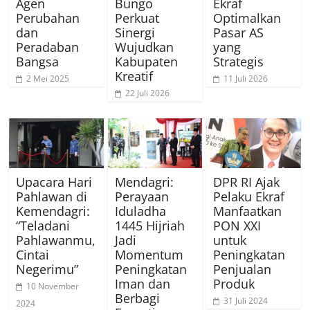
Agen
Bungo
Ekraf
Perubahan
Perkuat
Optimalkan
dan
Sinergi
Pasar AS
Peradaban
Wujudkan
yang
Bangsa
Kabupaten
Strategis
Kreatif
2 Mei 2025
11 Juli 2026
22 Juli 2026
Upacara Hari
Mendagri:
DPR RI Ajak
Pahlawan di
Perayaan
Pelaku Ekraf
Kemendagri:
Iduladha
Manfaatkan
“Teladani
1445 Hijriah
PON XXI
Pahlawanmu,
Jadi
untuk
Cintai
Momentum
Peningkatan
Negerimu”
Peningkatan
Penjualan
Iman dan
Produk
10 November
Berbagi
31 Juli 2024
2024