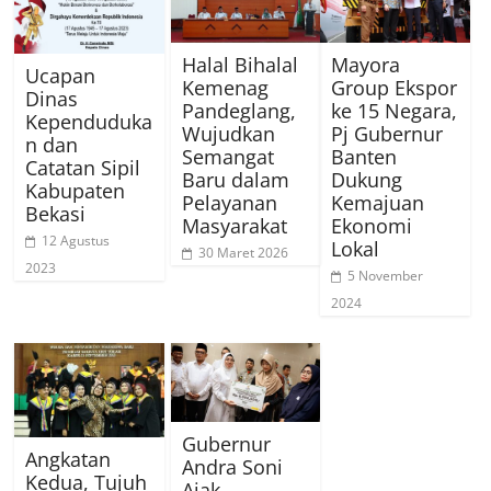
Halal Bihalal
Mayora
Ucapan
Kemenag
Group Ekspor
Dinas
Pandeglang,
ke 15 Negara,
Kependuduka
Wujudkan
Pj Gubernur
n dan
Semangat
Banten
Catatan Sipil
Baru dalam
Dukung
Kabupaten
Pelayanan
Kemajuan
Bekasi
Masyarakat
Ekonomi
12 Agustus
Lokal
30 Maret 2026
2023
5 November
2024
Gubernur
Angkatan
Andra Soni
Kedua, Tujuh
Ajak