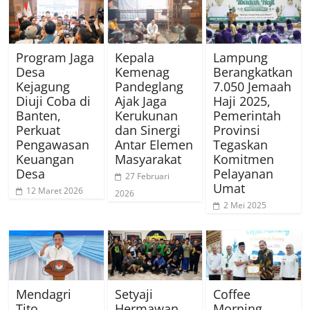
Program Jaga
Kepala
Lampung
Desa
Kemenag
Berangkatkan
Kejagung
Pandeglang
7.050 Jemaah
Diuji Coba di
Ajak Jaga
Haji 2025,
Banten,
Kerukunan
Pemerintah
Perkuat
dan Sinergi
Provinsi
Pengawasan
Antar Elemen
Tegaskan
Keuangan
Masyarakat
Komitmen
Desa
Pelayanan
27 Februari
Umat
12 Maret 2026
2026
2 Mei 2025
Mendagri
Setyaji
Coffee
Tito
Hermawan
Morning