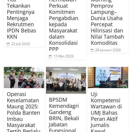
Tekankan
Perkuat
Pemprov
Pentingnya
Komitmen
Lampung–
Menjaga
Pengabdian
Dunia Usaha
Rekrutmen
kepada
Percepat
IPDN Bebas
Masyarakat
Hilirisasi dan
KKN
dalam
Nilai Tambah
Konsolidasi
Komoditas
22 Juli 2026
PPP
28 Januari 2026
15 Mei 2026
Operasi
Uji
BPSDM
Keselamatan
Kompetensi
Kemendagri
Maung 2025:
Wartawan di
Gandeng
Polda Banten
UMJ Bahas
BRIN, Bekali
Imbau
Peran Aktif
Jabatan
Masyarakat
Jurnalis
Fungsional
Tertib Berlalu
Kawal