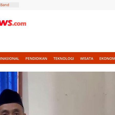
 Band
a Tingkat
ar Kids
 untuk
rap
Rahmat:
 2027
RNASIONAL
PENDIDIKAN
TEKNOLOGI
WISATA
EKONOM
uktur
kasi
 Lowongan