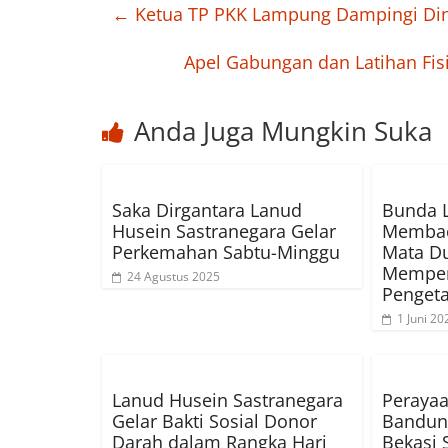
←
Ketua TP PKK Lampung Dampingi Din
Apel Gabungan dan Latihan Fisi
Anda Juga Mungkin Suka
Saka Dirgantara Lanud
Bunda L
Husein Sastranegara Gelar
Membac
Perkemahan Sabtu-Minggu
Mata D
Memper
24 Agustus 2025
Penget
1 Juni 20
Lanud Husein Sastranegara
Perayaa
Gelar Bakti Sosial Donor
Bandung
Darah dalam Rangka Hari
Bekasi 