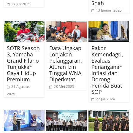
Shah
27 Juli 2025
13 Januari 2025
SOTR Season
Data Ungkap
Rakor
3, Yamaha
Lonjakan
Kemendagri,
Grand Filano
Pelanggaran:
Evaluasi
Tunjukkan
Aturan Izin
Penanganan
Gaya Hidup
Tinggal WNA
Inflasi dan
Premium
Diperketat
Dorong
Pemda Buat
21 Agustus
28 Mei 2025
SOP
2025
22 Juli 2024