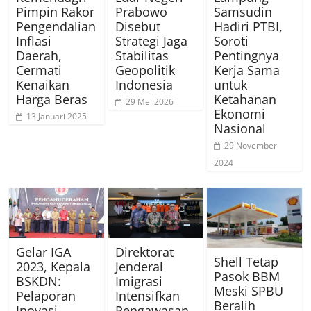
Pimpin Rakor
Prabowo
Samsudin
Pengendalian
Disebut
Hadiri PTBI,
Inflasi
Strategi Jaga
Soroti
Daerah,
Stabilitas
Pentingnya
Cermati
Geopolitik
Kerja Sama
Kenaikan
Indonesia
untuk
Harga Beras
Ketahanan
29 Mei 2026
Ekonomi
13 Januari 2025
Nasional
29 November
2024
Gelar IGA
Direktorat
Shell Tetap
2023, Kepala
Jenderal
Pasok BBM
BSKDN:
Imigrasi
Meski SPBU
Pelaporan
Intensifkan
Beralih
Inovasi
Pengawasan,