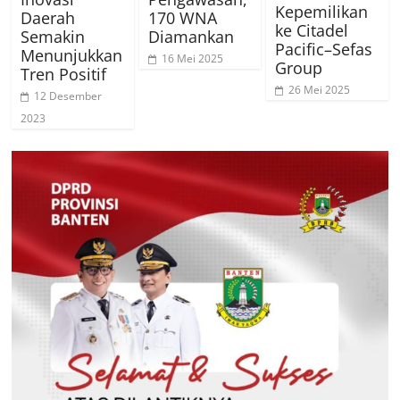
Kepemilikan
Daerah
170 WNA
ke Citadel
Semakin
Diamankan
Pacific–Sefas
Menunjukkan
16 Mei 2025
Group
Tren Positif
26 Mei 2025
12 Desember
2023