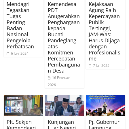
Mendagri
Kemendesa
Kejaksaan
Tegaskan
PDT
Agung Raih
Tugas
Anugerahkan
Kepercayaan
Penting
Penghargaan
Publik
Badan
kepada
Tertinggi,
Nasional
Bupati
JAM-Was:
Pengelola
Pandeglang
Harus Dijaga
Perbatasan
atas
dengan
Komitmen
Profesionalis
6 Juni 2024
Percepatan
me
Pembanguna
7 Juli 2025
n Desa
16 Februari
2026
Plt. Sekjen
Kunjungan
Pj. Gubernur
Kemendagri
Luar Negeri
Lampung