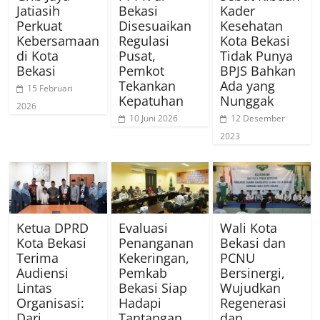
Jatiasih
Bekasi
Kader
Perkuat
Disesuaikan
Kesehatan
Kebersamaan
Regulasi
Kota Bekasi
di Kota
Pusat,
Tidak Punya
Bekasi
Pemkot
BPJS Bahkan
Tekankan
Ada yang
15 Februari
Kepatuhan
Nunggak
2026
10 Juni 2026
12 Desember
2023
Ketua DPRD
Evaluasi
Wali Kota
Kota Bekasi
Penanganan
Bekasi dan
Terima
Kekeringan,
PCNU
Audiensi
Pemkab
Bersinergi,
Lintas
Bekasi Siap
Wujudkan
Organisasi:
Hadapi
Regenerasi
Dari
Tantangan
dan