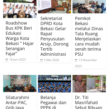
Sekretariat
Pemkot
Roadshow
DPRD Kota
Bekasi
Bus KPK Beri
Bekasi Gelar
melalui Dinas
Edukasi
Rapat
Tata Ruang
Warga Kota
Penyusutan
Menjelaskan
Bekasi “ Hajar
Arsip, Dorong
cara mudah
Serangan
Tertib
serah terima
Fajar”
Administrasi
PSU
18 Juni 2023
5 Mei 2026
13 November
2023
Silaturahmi
Belanja
Dr. Titi
Antar-PAC,
Pegawai dan
Masrifahati
Grib Jaya
PPPK di
Sebut Ribuan