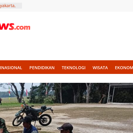
yakarta,
haenisme
 Punya
ep
i Muda
Aksi
elar,
tivitas
RNASIONAL
PENDIDIKAN
TEKNOLOGI
WISATA
EKONOM
e Jadi
urahmi