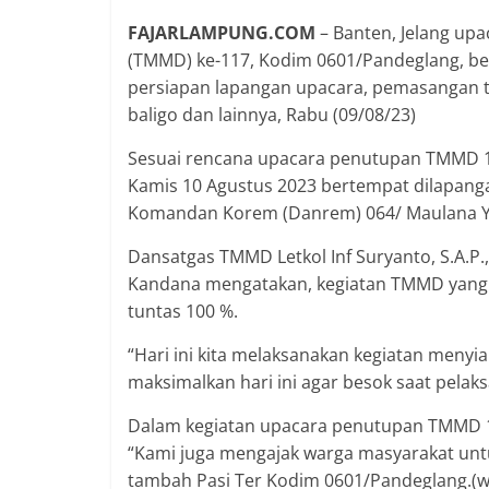
FAJARLAMPUNG.COM
– Banten, Jelang u
(TMMD) ke-117, Kodim 0601/Pandeglang, be
persiapan lapangan upacara, pemasangan
baligo dan lainnya, Rabu (09/08/23)
Sesuai rencana upacara penutupan TMMD 1
Kamis 10 Agustus 2023 bertempat dilapanga
Komandan Korem (Danrem) 064/ Maulana Yu
Dansatgas TMMD Letkol Inf Suryanto, S.A.P.
Kandana mengatakan, kegiatan TMMD yang tel
tuntas 100 %.
“Hari ini kita melaksanakan kegiatan menyi
maksimalkan hari ini agar besok saat pelaks
Dalam kegiatan upacara penutupan TMMD 117
“Kami juga mengajak warga masyarakat unt
tambah Pasi Ter Kodim 0601/Pandeglang.(