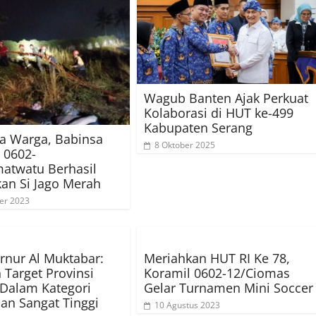
Wagub Banten Ajak Perkuat
Kolaborasi di HUT ke-499
Kabupaten Serang
a Warga, Babinsa
8 Oktober 2025
 0602-
atwatu Berhasil
an Si Jago Merah
er 2023
rnur Al Muktabar:
Meriahkan HUT RI Ke 78,
 Target Provinsi
Koramil 0602-12/Ciomas
Dalam Kategori
Gelar Turnamen Mini Soccer
dan Sangat Tinggi
10 Agustus 2023