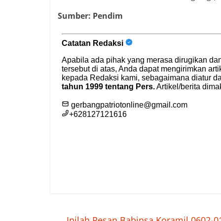
Sumber: Pendim
←
Inilah Pesan Babinsa Koramil 0602-0