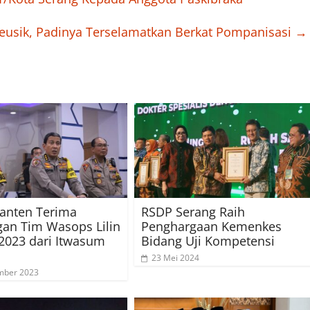
keusik, Padinya Terselamatkan Berkat Pompanisasi
→
anten Terima
RSDP Serang Raih
an Tim Wasops Lilin
Penghargaan Kemenkes
2023 dari Itwasum
Bidang Uji Kompetensi
23 Mei 2024
mber 2023