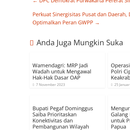
←
DPC Demokrat Purwakarta Pererat Si
Perkuat Sinergisitas Pusat dan Daerah,
Optimalkan Peran GWPP
→
Anda Juga Mungkin Suka
Wamendagri: MRP Jadi
Operasi
Wadah untuk Mengawal
Polri C
Hak-Hak Dasar OAP
Keakrab
7 November 2023
25 Januar
Bupati Pegaf Dominggus
Mengura
Saiba Prioritaskan
Galang
Konektivitas dan
untuk P
Pembangunan Wilayah
Papua