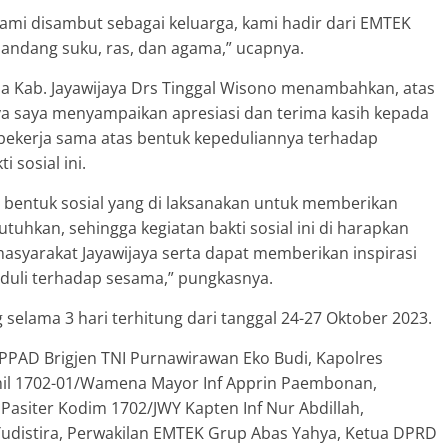
kami disambut sebagai keluarga, kami hadir dari EMTEK
ndang suku, ras, dan agama,” ucapnya.
ekda Kab. Jayawijaya Drs Tinggal Wisono menambahkan, atas
a saya menyampaikan apresiasi dan terima kasih kepada
 bekerja sama atas bentuk kepeduliannya terhadap
 sosial ini.
tu bentuk sosial yang di laksanakan untuk memberikan
kan, sehingga kegiatan bakti sosial ini di harapkan
syarakat Jayawijaya serta dapat memberikan inspirasi
eduli terhadap sesama,” pungkasnya.
g selama 3 hari terhitung dari tanggal 24-27 Oktober 2023.
PPAD Brigjen TNI Purnawirawan Eko Budi, Kapolres
amil 1702-01/Wamena Mayor Inf Apprin Paembonan,
asiter Kodim 1702/JWY Kapten Inf Nur Abdillah,
istira, Perwakilan EMTEK Grup Abas Yahya, Ketua DPRD