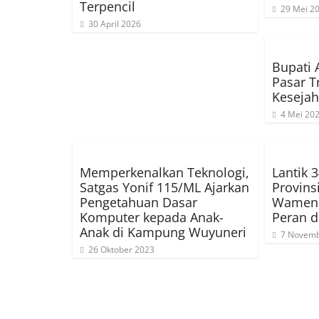
Terpencil
29 Mei 2
30 April 2026
Bupati 
Pasar T
Kesejah
4 Mei 20
Memperkenalkan Teknologi,
Lantik 
Satgas Yonif 115/ML Ajarkan
Provins
Pengetahuan Dasar
Wamend
Komputer kepada Anak-
Peran 
Anak di Kampung Wuyuneri
7 Novemb
26 Oktober 2023