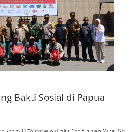
g Bakti Sosial di Papua
Kodim 1702/Jayawijaya Letkol Cpn Athenius Murip, S.H.,