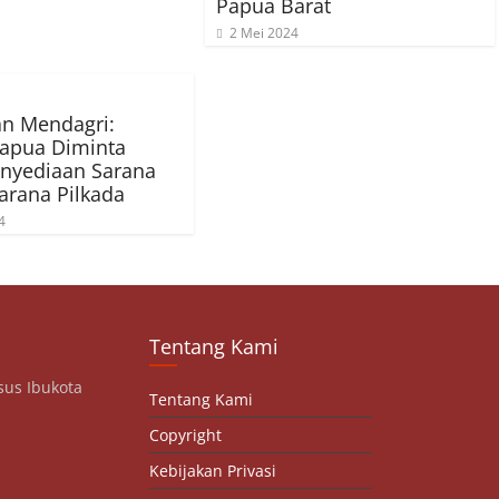
Papua Barat
2 Mei 2024
n Mendagri:
apua Diminta
nyediaan Sarana
arana Pilkada
4
Tentang Kami
sus Ibukota
Tentang Kami
Copyright
Kebijakan Privasi