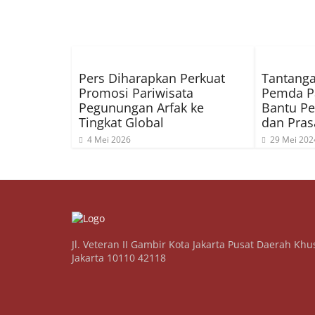
Pers Diharapkan Perkuat
Tantanga
Promosi Pariwisata
Pemda P
Pegunungan Arfak ke
Bantu Pe
Tingkat Global
dan Pras
4 Mei 2026
29 Mei 202
Jl. Veteran II Gambir Kota Jakarta Pusat Daerah Khu
Jakarta 10110 42118