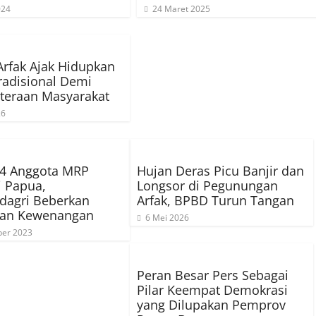
024
24 Maret 2025
Arfak Ajak Hidupkan
radisional Demi
teraan Masyarakat
26
34 Anggota MRP
Hujan Deras Picu Banjir dan
i Papua,
Longsor di Pegunungan
agri Beberkan
Arfak, BPBD Turun Tangan
dan Kewenangan
6 Mei 2026
er 2023
Peran Besar Pers Sebagai
Pilar Keempat Demokrasi
yang Dilupakan Pemprov