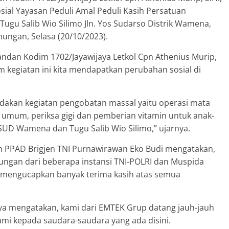
sial Yayasan Peduli Amal Peduli Kasih Persatuan
ugu Salib Wio Silimo Jln. Yos Sudarso Distrik Wamena,
ungan, Selasa (20/10/2023).
andan Kodim 1702/Jayawijaya Letkol Cpn Athenius Murip,
m kegiatan ini kita mendapatkan perubahan sosial di
gadakan kegiatan pengobatan massal yaitu operasi mata
n umum, periksa gigi dan pemberian vitamin untuk anak-
SUD Wamena dan Tugu Salib Wio Silimo,” ujarnya.
 PPAD Brigjen TNI Purnawirawan Eko Budi mengatakan,
ukungan dari beberapa instansi TNI-POLRI dan Muspida
a mengucapkan banyak terima kasih atas semua
hya mengatakan, kami dari EMTEK Grup datang jauh-jauh
kami kepada saudara-saudara yang ada disini.