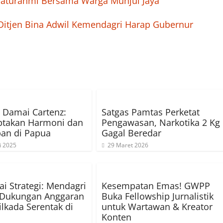
laturahmi Bersama Warga Munjul Jaya
 Ditjen Bina Adwil Kemendagri Harap Gubernur
 Damai Cartenz:
Satgas Pamtas Perketat
iptakan Harmoni dan
Pengawasan, Narkotika 2 Kg
an di Papua
Gagal Beredar
i 2025
29 Maret 2026
i Strategi: Mendagri
Kesempatan Emas! GWPP
 Dukungan Anggaran
Buka Fellowship Jurnalistik
ilkada Serentak di
untuk Wartawan & Kreator
Konten