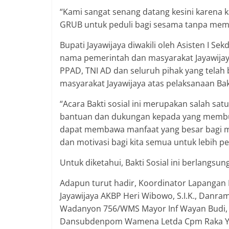
“Kami sangat senang datang kesini karena 
GRUB untuk peduli bagi sesama tanpa mema
Bupati Jayawijaya diwakili oleh Asisten I S
nama pemerintah dan masyarakat Jayawijay
PPAD, TNI AD dan seluruh pihak yang telah
masyarakat Jayawijaya atas pelaksanaan Bakti
“Acara Bakti sosial ini merupakan salah sa
bantuan dan dukungan kepada yang membutuh
dapat membawa manfaat yang besar bagi ma
dan motivasi bagi kita semua untuk lebih p
Untuk diketahui, Bakti Sosial ini berlangsun
Adapun turut hadir, Koordinator Lapangan 
Jayawijaya AKBP Heri Wibowo, S.I.K., Danr
Wadanyon 756/WMS Mayor Inf Wayan Budi, P
Dansubdenpom Wamena Letda Cpm Raka Yud