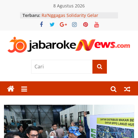
Skip
8 Agustus 2026
to
Terbaru:
Ra’Nggagas Solidarity Gelar
content
Santunan, Wujud Nyata Solidaritas
Komunitas
Gerakan Langit Biru Sasar Madura,
AHY Distribusikan 80 Ribu Liter Air
Bersih
Jabar
Wamendagri Bima Arya Tekankan
Penghijauan Berkelanjutan untuk
Wujudkan Daerah Asri
Oke
Susanto Ajak Mahasiswa KKN UII
Bangun Warungboto yang
News
Berkelanjutan
Satlinmas Kota Bekasi Asah Disiplin
dan Soliditas Melalui Lomba PBB
Berita
Terkini
Jawa
Barat