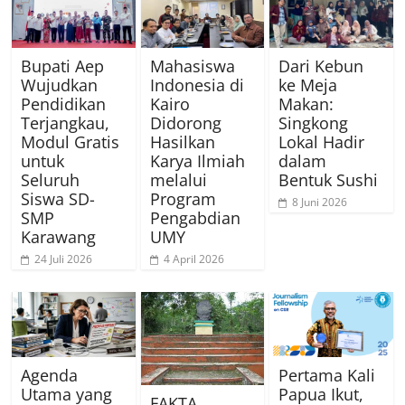
Bupati Aep
Mahasiswa
Dari Kebun
Wujudkan
Indonesia di
ke Meja
Pendidikan
Kairo
Makan:
Terjangkau,
Didorong
Singkong
Modul Gratis
Hasilkan
Lokal Hadir
untuk
Karya Ilmiah
dalam
Seluruh
melalui
Bentuk Sushi
Siswa SD-
Program
8 Juni 2026
SMP
Pengabdian
Karawang
UMY
24 Juli 2026
4 April 2026
Agenda
Pertama Kali
Utama yang
Papua Ikut,
FAKTA