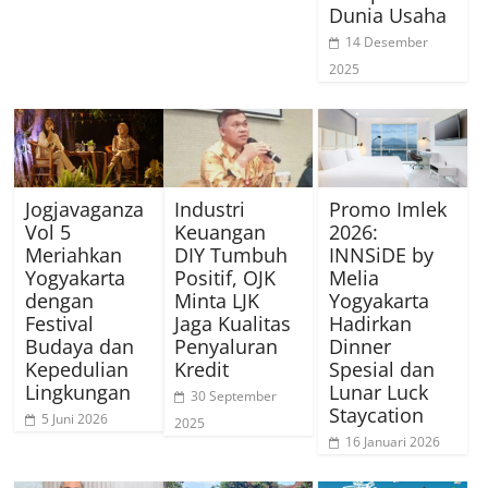
Dunia Usaha
14 Desember
2025
Jogjavaganza
Industri
Promo Imlek
Vol 5
Keuangan
2026:
Meriahkan
DIY Tumbuh
INNSiDE by
Yogyakarta
Positif, OJK
Melia
dengan
Minta LJK
Yogyakarta
Festival
Jaga Kualitas
Hadirkan
Budaya dan
Penyaluran
Dinner
Kepedulian
Kredit
Spesial dan
Lingkungan
Lunar Luck
30 September
Staycation
5 Juni 2026
2025
16 Januari 2026