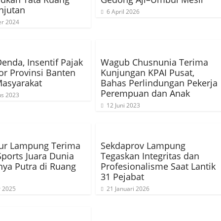
njutan
6 April 2026
er 2024
enda, Insentif Pajak
Wagub Chusnunia Terima
r Provinsi Banten
Kunjungan KPAI Pusat,
Masyarakat
Bahas Perlindungan Pekerja
Perempuan dan Anak
us 2023
12 Juni 2023
ur Lampung Terima
Sekdaprov Lampung
-Sports Juara Dunia
Tegaskan Integritas dan
hya Putra di Ruang
Profesionalisme Saat Lantik
31 Pejabat
r 2025
21 Januari 2026