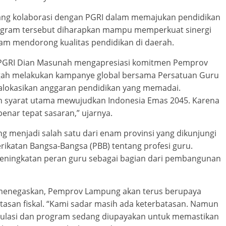
ang kolaborasi dengan PGRI dalam memajukan pendidikan
ogram tersebut diharapkan mampu memperkuat sinergi
lam mendorong kualitas pendidikan di daerah.
r PGRI Dian Masunah mengapresiasi komitmen Pemprov
ngah melakukan kampanye global bersama Persatuan Guru
lokasikan anggaran pendidikan yang memadai.
ah syarat utama mewujudkan Indonesia Emas 2045. Karena
enar tepat sasaran,” ujarnya.
 menjadi salah satu dari enam provinsi yang dikunjungi
rikatan Bangsa-Bangsa (PBB) tentang profesi guru.
eningkatan peran guru sebagai bagian dari pembangunan
enegaskan, Pemprov Lampung akan terus berupaya
asan fiskal. “Kami sadar masih ada keterbatasan. Namun
egulasi dan program sedang diupayakan untuk memastikan