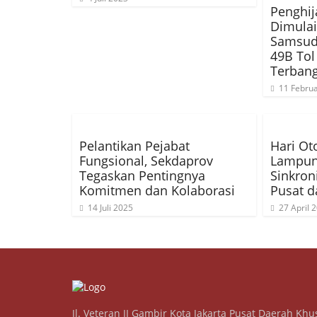
Penghij
Dimulai
Samsudi
49B Tol
Terbang
11 Februa
Pelantikan Pejabat
Hari Ot
Fungsional, Sekdaprov
Lampun
Tegaskan Pentingnya
Sinkron
Komitmen dan Kolaborasi
Pusat d
14 Juli 2025
27 April 
Jl. Veteran II Gambir Kota Jakarta Pusat Daerah Khu