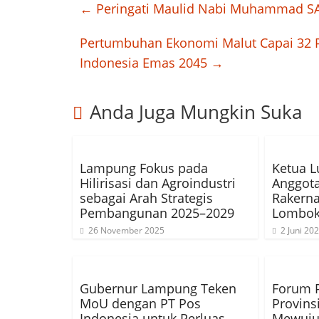
←
Peringati Maulid Nabi Muhammad SA
Pertumbuhan Ekonomi Malut Capai 32 P
Indonesia Emas 2045
→
Anda Juga Mungkin Suka
Lampung Fokus pada
Ketua L
Hilirisasi dan Agroindustri
Anggota
sebagai Arah Strategis
Rakerna
Pembangunan 2025–2029
Lombo
26 November 2025
2 Juni 20
Gubernur Lampung Teken
Forum 
MoU dengan PT Pos
Provins
Indonesia untuk Perluas
Mewuju