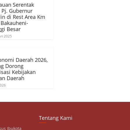
auan Serentak
 Pj. Gubernur
n di Rest Area Km
 Bakauheni-
gi Besar
ri 2025
onomi Daerah 2026,
g Dorong
isasi Kebijakan
an Daerah
2026
Tentang Kami
sus Ibukota