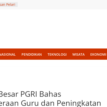
an Pelari
an
 BKR
si di
i, UWM
ribadi
 di
e Hijau
NASIONAL
PENDIDIKAN
TEKNOLOGI
WISATA
EKONOMI
 Eko
n bagi
Besar PGRI Bahas
eraan Guru dan Peningkatan