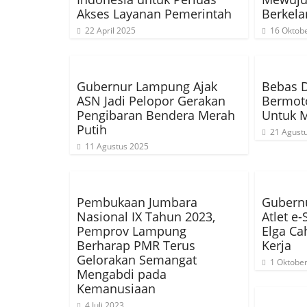
Akses Layanan Pemerintah
Berkela
22 April 2025
16 Oktob
Gubernur Lampung Ajak
Bebas D
ASN Jadi Pelopor Gerakan
Bermoto
Pengibaran Bendera Merah
Untuk 
Putih
21 Agust
11 Agustus 2025
Pembukaan Jumbara
Gubern
Nasional IX Tahun 2023,
Atlet e
Pemprov Lampung
Elga Ca
Berharap PMR Terus
Kerja
Gelorakan Semangat
1 Oktobe
Mengabdi pada
Kemanusiaan
4 Juli 2023