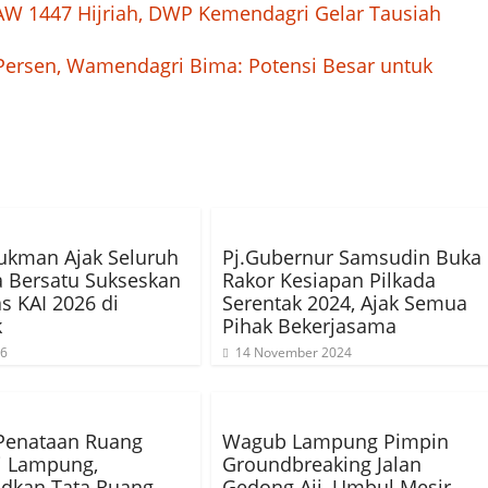
W 1447 Hijriah, DWP Kemendagri Gelar Tausiah
ersen, Wamendagri Bima: Potensi Besar untuk
ukman Ajak Seluruh
Pj.Gubernur Samsudin Buka
 Bersatu Sukseskan
Rakor Kesiapan Pilkada
s KAI 2026 di
Serentak 2024, Ajak Semua
k
Pihak Bekerjasama
26
14 November 2024
Penataan Ruang
Wagub Lampung Pimpin
i Lampung,
Groundbreaking Jalan
dkan Tata Ruang
Gedong Aji–Umbul Mesir