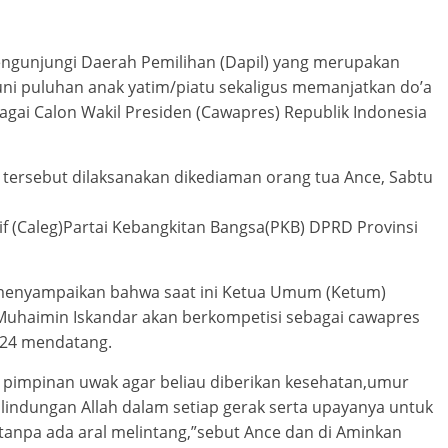
engunjungi Daerah Pemilihan (Dapil) yang merupakan
i puluhan anak yatim/piatu sekaligus memanjatkan do’a
gai Calon Wakil Presiden (Cawapres) Republik Indonesia
tersebut dilaksanakan dikediaman orang tua Ance, Sabtu
if (Caleg)Partai Kebangkitan Bangsa(PKB) DPRD Provinsi
 menyampaikan bahwa saat ini Ketua Umum (Ketum)
uhaimin Iskandar akan berkompetisi sebagai cawapres
024 mendatang.
a pimpinan uwak agar beliau diberikan kesehatan,umur
ilindungan Allah dalam setiap gerak serta upayanya untuk
 tanpa ada aral melintang,”sebut Ance dan di Aminkan