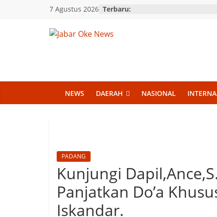
Skip
7 Agustus 2026
Terbaru:
to
content
Jabar
Oke
News
NEWS
DAERAH
NASIONAL
INTERNA
Berita
Terkini
Jawa
PADANG
Barat
Kunjungi Dapil,Ance,S
Panjatkan Do’a Khus
Iskandar.