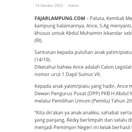
14 Oktober 2023
Admin
FAJARLAMPUNG.COM
– Paluta, Kembali M
kampung halamannya, Ance, S.Ag menyantun
khusus untuk Abdul Muhaimin Iskandar seba
(RI).
Santunan kepada puluhan anak yatim/piatu 
(14/10).
Diketahui bahwa Ance adalah Calon Legislat
nomor urut 1 Dapil Sumut VII.
Kepada anak yatim/piatu yang hadir, Ance
Dewan Pengurus Pusat (DPP) PKB H.Abdul M
melalui Pemilihan Umum (Pemilu) Tahun 2
“Kita do’akan ya anak-anakku, sahabat sert
yang panjang, Rezky berlimpah dan selalu d
menjadi Pemimpin Negeri ini kelak berhasil