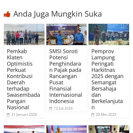
Anda Juga Mungkin Suka
Pemkab
SMSI Soroti
Pemprov
Klaten
Potensi
Lampung
Optimistis
Penghindara
Peringati
Perkuat
n Pajak pada
Harkitnas
Kontribusi
Rancangan
2025 dengan
Daerah
Pusat
Semangat
terhadap
Finansial
Bersahaja
Swasembada
Internasional
dan
Pangan
Indonesia
Berkelanjuta
Nasional
n
12 Juli 2026
31 Januari 2026
20 Mei 2025