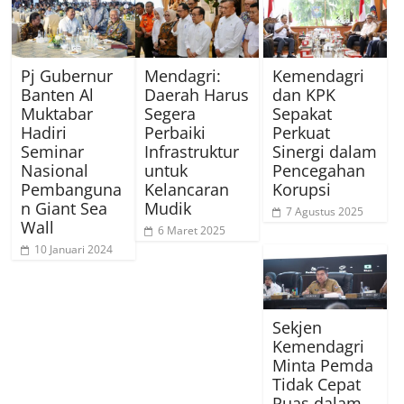
Pj Gubernur
Mendagri:
Kemendagri
Banten Al
Daerah Harus
dan KPK
Muktabar
Segera
Sepakat
Hadiri
Perbaiki
Perkuat
Seminar
Infrastruktur
Sinergi dalam
Nasional
untuk
Pencegahan
Pembanguna
Kelancaran
Korupsi
n Giant Sea
Mudik
7 Agustus 2025
Wall
6 Maret 2025
10 Januari 2024
Sekjen
Kemendagri
Minta Pemda
Tidak Cepat
Puas dalam