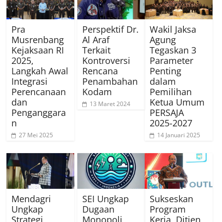
Pra
Perspektif Dr.
Wakil Jaksa
Musrenbang
Al Araf
Agung
Kejaksaan RI
Terkait
Tegaskan 3
2025,
Kontroversi
Parameter
Langkah Awal
Rencana
Penting
Integrasi
Penambahan
dalam
Perencanaan
Kodam
Pemilihan
dan
Ketua Umum
13 Maret 2024
Penganggara
PERSAJA
n
2025-2027
27 Mei 2025
14 Januari 2025
Mendagri
SEI Ungkap
Sukseskan
Ungkap
Dugaan
Program
Strategi
Monopoli
Kerja, Ditjen