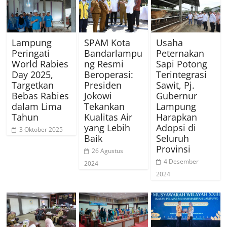
Lampung
SPAM Kota
Usaha
Peringati
Bandarlampu
Peternakan
World Rabies
ng Resmi
Sapi Potong
Day 2025,
Beroperasi:
Terintegrasi
Targetkan
Presiden
Sawit, Pj.
Bebas Rabies
Jokowi
Gubernur
dalam Lima
Tekankan
Lampung
Tahun
Kualitas Air
Harapkan
yang Lebih
Adopsi di
3 Oktober 2025
Baik
Seluruh
Provinsi
26 Agustus
4 Desember
2024
2024