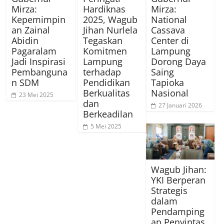
Mirza:
Hardiknas
Mirza:
Kepemimpin
2025, Wagub
National
an Zainal
Jihan Nurlela
Cassava
Abidin
Tegaskan
Center di
Pagaralam
Komitmen
Lampung
Jadi Inspirasi
Lampung
Dorong Daya
Pembanguna
terhadap
Saing
n SDM
Pendidikan
Tapioka
Berkualitas
Nasional
23 Mei 2025
dan
27 Januari 2026
Berkeadilan
5 Mei 2025
Wagub Jihan:
YKI Berperan
Strategis
dalam
Pendamping
an Penyintas