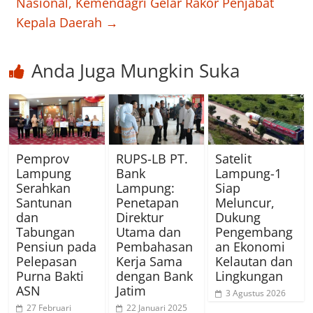
Nasional, Kemendagri Gelar Rakor Penjabat
Kepala Daerah
→
Anda Juga Mungkin Suka
Pemprov
RUPS-LB PT.
Satelit
Lampung
Bank
Lampung-1
Serahkan
Lampung:
Siap
Santunan
Penetapan
Meluncur,
dan
Direktur
Dukung
Tabungan
Utama dan
Pengembang
Pensiun pada
Pembahasan
an Ekonomi
Pelepasan
Kerja Sama
Kelautan dan
Purna Bakti
dengan Bank
Lingkungan
ASN
Jatim
3 Agustus 2026
27 Februari
22 Januari 2025