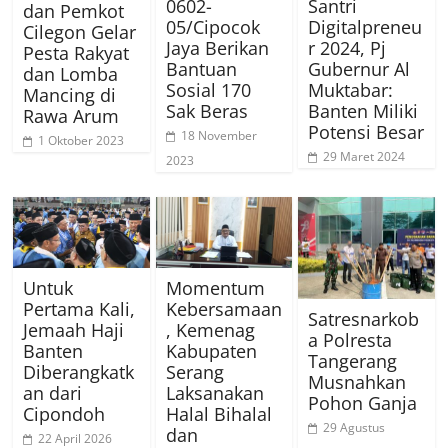
0602-
Santri
dan Pemkot
05/Cipocok
Digitalpreneu
Cilegon Gelar
Jaya Berikan
r 2024, Pj
Pesta Rakyat
Bantuan
Gubernur Al
dan Lomba
Sosial 170
Muktabar:
Mancing di
Sak Beras
Banten Miliki
Rawa Arum
Potensi Besar
18 November
1 Oktober 2023
29 Maret 2024
2023
Untuk
Momentum
Pertama Kali,
Kebersamaan
Satresnarkob
Jemaah Haji
, Kemenag
a Polresta
Banten
Kabupaten
Tangerang
Diberangkatk
Serang
Musnahkan
an dari
Laksanakan
Pohon Ganja
Cipondoh
Halal Bihalal
29 Agustus
dan
22 April 2026