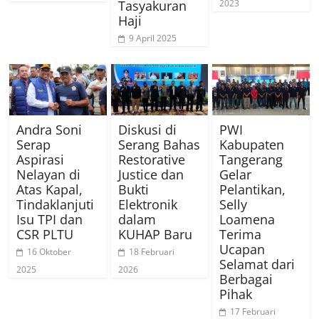
2023
Tasyakuran
Haji
9 April 2025
Andra Soni
Diskusi di
PWI
Serap
Serang Bahas
Kabupaten
Aspirasi
Restorative
Tangerang
Nelayan di
Justice dan
Gelar
Atas Kapal,
Bukti
Pelantikan,
Tindaklanjuti
Elektronik
Selly
Isu TPI dan
dalam
Loamena
CSR PLTU
KUHAP Baru
Terima
Ucapan
16 Oktober
18 Februari
Selamat dari
2025
2026
Berbagai
Pihak
17 Februari