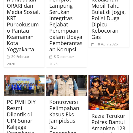
ORARI dan
Lampung
Mobil Tahu
Media Sosial,
Serukan
Bulat di Jogja,
KRT
Integritas
Polisi Duga
Purbokusum
Pejabat
Dipicu
o Pantau
Perempuan
Kebocoran
Keamanan
dalam Upaya
Gas
Kota
Pemberantas
18 April 2026
Yogyakarta
an Korupsi
20 Februari
8 Desember
2026
2025
PC PMII DIY
Kontroversi
Resmi
Pelimpahan
Dilantik di
Kasus Eks
Razia Terukur
UIN Sunan
Jampidsus,
Polres Bantul
Kalijaga
Isu
Amankan 123