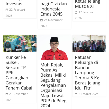
Ketua Jelang
Investasi
bagi Gizi dan
Musda XI
Indonesia
22 Februari
12 Februari
Emas 2045
2025
2026
26 November
2025
Kunker ke
Ratusan
Sulsel,
Keluarga di
Muh Rojak,
Sekum TP
Bandar
Putra Asli
PPK
Lampung
Bekasi Miliki
Canangkan
Terima 5 Kg
Segudang
Gerakan
Beras Jelang
Pengalaman
Tanam Cabai
Idul Fitri
Organisasi
21 Desember
21 Maret 2025
Maju Lewat
PDIP di Pileg
2023
2024