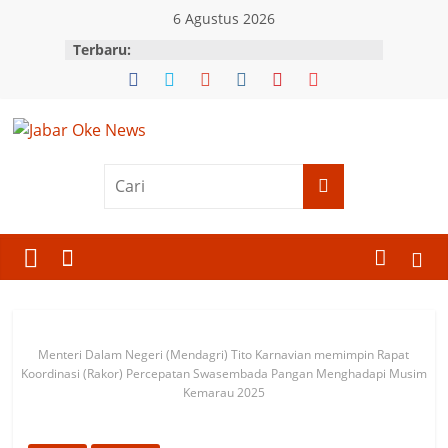
Skip
6 Agustus 2026
to
Terbaru:
content
Jabar
Oke
News
Berita
Terkini
Menteri Dalam Negeri (Mendagri) Tito Karnavian memimpin Rapat
Jawa
Koordinasi (Rakor) Percepatan Swasembada Pangan Menghadapi Musim
Barat
Kemarau 2025