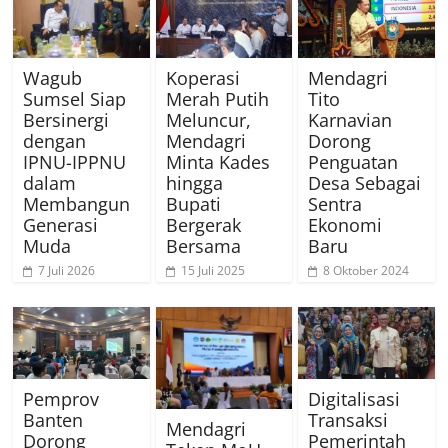
Wagub
Koperasi
Mendagri
Sumsel Siap
Merah Putih
Tito
Bersinergi
Meluncur,
Karnavian
dengan
Mendagri
Dorong
IPNU-IPPNU
Minta Kades
Penguatan
dalam
hingga
Desa Sebagai
Membangun
Bupati
Sentra
Generasi
Bergerak
Ekonomi
Muda
Bersama
Baru
7 Juli 2026
15 Juli 2025
8 Oktober 2024
Pemprov
Digitalisasi
Banten
Transaksi
Mendagri
Dorong
Pemerintah