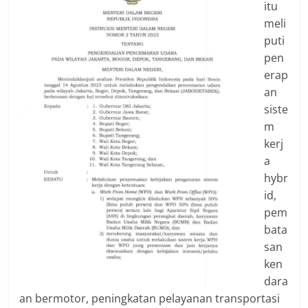
itu
meli
puti
pen
erap
an
siste
m
kerj
a
hybr
id,
pem
bata
san
ken
dara
an bermotor, peningkatan pelayanan transportasi