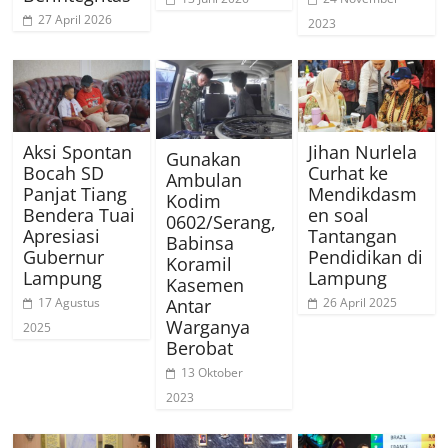
27 April 2026
2023
Aksi Spontan
Jihan Nurlela
Gunakan
Bocah SD
Curhat ke
Ambulan
Panjat Tiang
Mendikdasm
Kodim
Bendera Tuai
en soal
0602/Serang,
Apresiasi
Tantangan
Babinsa
Gubernur
Pendidikan di
Koramil
Lampung
Lampung
Kasemen
Antar
17 Agustus
26 April 2025
Warganya
2025
Berobat
13 Oktober
2023