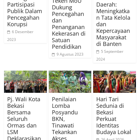
Teken MoU
Partisipasi
Daerah:
Dukung
Publik Dalam
Meningkatka
Pencegahan
Pencegahan
n Tata Kelola
dan
Korupsi
dan
Penanganan
Kepercayaan
6 Desember
Kekerasan di
Masyarakat
Satuan
2023
di Banten
Pendidikan
5 September
9 Agustus 2023
2024
Pj. Wali Kota
Penilaian
Hari Tari
Bekasi
Lomba
Sedunia di
Bersama
Posyandu
Bekasi
Seluruh
BKN,
Perkuat
Ormas dan
Tinawati
Identitas
LSM
Tekankan
Budaya Lokal
Deklarasikan
Akses
26 April 2026