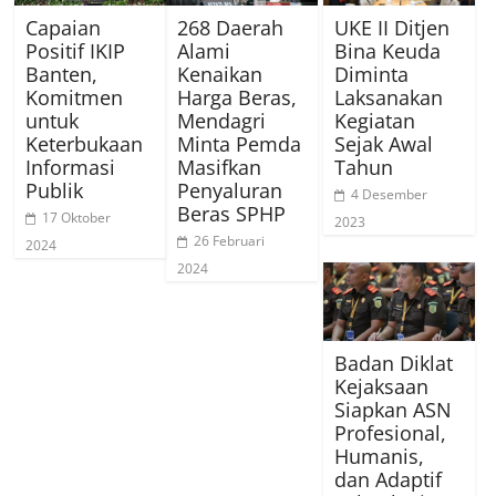
Capaian
268 Daerah
UKE II Ditjen
Positif IKIP
Alami
Bina Keuda
Banten,
Kenaikan
Diminta
Komitmen
Harga Beras,
Laksanakan
untuk
Mendagri
Kegiatan
Keterbukaan
Minta Pemda
Sejak Awal
Informasi
Masifkan
Tahun
Publik
Penyaluran
4 Desember
Beras SPHP
17 Oktober
2023
26 Februari
2024
2024
Badan Diklat
Kejaksaan
Siapkan ASN
Profesional,
Humanis,
dan Adaptif