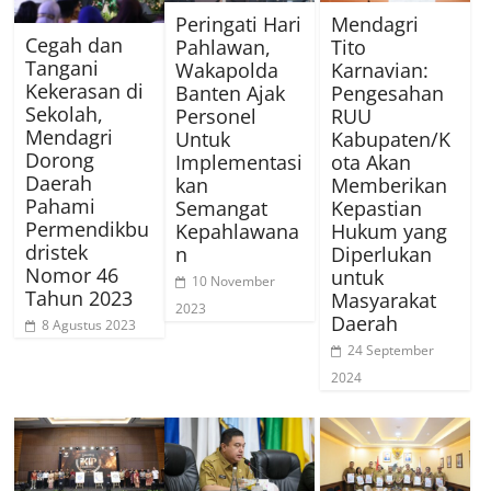
Peringati Hari
Mendagri
Cegah dan
Pahlawan,
Tito
Tangani
Wakapolda
Karnavian:
Kekerasan di
Banten Ajak
Pengesahan
Sekolah,
Personel
RUU
Mendagri
Untuk
Kabupaten/K
Dorong
Implementasi
ota Akan
Daerah
kan
Memberikan
Pahami
Semangat
Kepastian
Permendikbu
Kepahlawana
Hukum yang
dristek
n
Diperlukan
Nomor 46
untuk
10 November
Tahun 2023
Masyarakat
2023
Daerah
8 Agustus 2023
24 September
2024