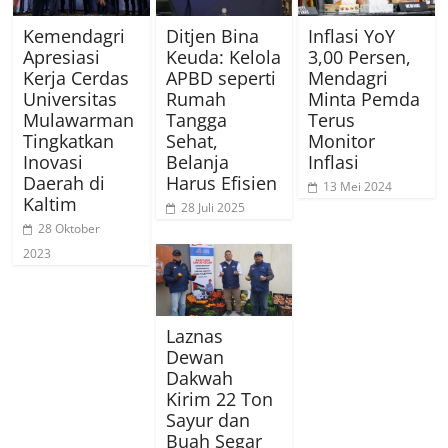
Kemendagri
Ditjen Bina
Inflasi YoY
Apresiasi
Keuda: Kelola
3,00 Persen,
Kerja Cerdas
APBD seperti
Mendagri
Universitas
Rumah
Minta Pemda
Mulawarman
Tangga
Terus
Tingkatkan
Sehat,
Monitor
Inovasi
Belanja
Inflasi
Daerah di
Harus Efisien
13 Mei 2024
Kaltim
28 Juli 2025
28 Oktober
2023
Laznas
Dewan
Dakwah
Kirim 22 Ton
Sayur dan
Buah Segar