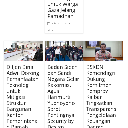
untuk Warga
Gaza Jelang
Ramadhan
24 Februari
2025
Ditjen Bina
Badan Siber
BSKDN
Adwil Dorong
dan Sandi
Kemendagri
Pemanfaatan
Negara Gelar
Dukung
Teknologi
Rakornas,
Komitmen
untuk
Agus
Pemprov
Mitigasi
Harimurti
Kalbar
Struktur
Yudhoyono
Tingkatkan
Bangunan
Soroti
Transparansi
Kantor
Pentingnya
Pengelolaan
Pemerintaha
Security by
Keuangan
n Ramah
Design
Daerah