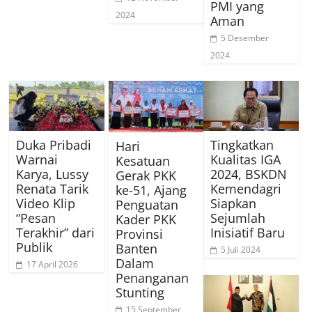
PMI yang
2024
Aman
5 Desember
2024
Duka Pribadi
Tingkatkan
Hari
Warnai
Kualitas IGA
Kesatuan
Karya, Lussy
2024, BSKDN
Gerak PKK
Renata Tarik
Kemendagri
ke-51, Ajang
Video Klip
Siapkan
Penguatan
“Pesan
Sejumlah
Kader PKK
Terakhir” dari
Inisiatif Baru
Provinsi
Publik
Banten
5 Juli 2024
Dalam
17 April 2026
Penanganan
Stunting
15 September