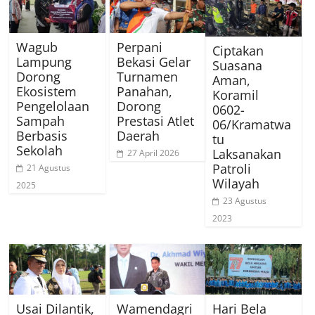
Wagub
Perpani
Ciptakan
Lampung
Bekasi Gelar
Suasana
Dorong
Turnamen
Aman,
Ekosistem
Panahan,
Koramil
Pengelolaan
Dorong
0602-
Sampah
Prestasi Atlet
06/Kramatwa
Berbasis
Daerah
tu
Sekolah
Laksanakan
27 April 2026
Patroli
21 Agustus
Wilayah
2025
23 Agustus
2023
Usai Dilantik,
Wamendagri
Hari Bela