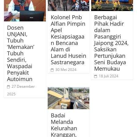
Kolonel Pnb
Berbagai
Alfian Pimpin
Pihak Hadir
Dosen
Apel
dalam
UNJANI,
Kesiapsiagaa
Pasanggiri
Tubuh
n Bencana
Jaipong 2024,
‘Memakan’
Alam di
Saksikan
Tubuh
Lanud Husein
Pertunjukan
Sendiri,
Sastranegara
Seni Budaya
Waspadai
Memukau
30 Mei 2024
Penyakit
18 Juli 2024
Autoimun
27 Desember
2025
Badai
Melanda
Kelurahan
Kranggan,