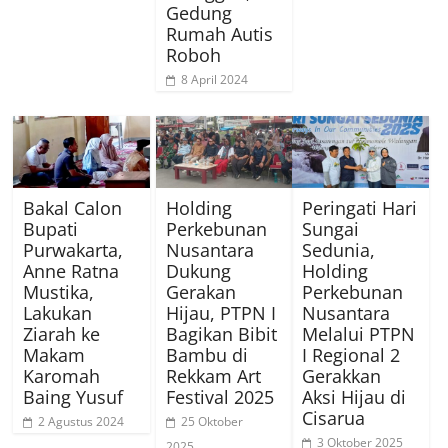
Gedung
Rumah Autis
Roboh
8 April 2024
Bakal Calon
Holding
Peringati Hari
Bupati
Perkebunan
Sungai
Purwakarta,
Nusantara
Sedunia,
Anne Ratna
Dukung
Holding
Mustika,
Gerakan
Perkebunan
Lakukan
Hijau, PTPN I
Nusantara
Ziarah ke
Bagikan Bibit
Melalui PTPN
Makam
Bambu di
I Regional 2
Karomah
Rekkam Art
Gerakkan
Baing Yusuf
Festival 2025
Aksi Hijau di
Cisarua
2 Agustus 2024
25 Oktober
3 Oktober 2025
2025