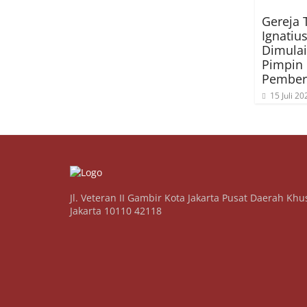
Gereja 
Ignatius
Dimulai
Pimpin
Pember
15 Juli 20
Jl. Veteran II Gambir Kota Jakarta Pusat Daerah Khu
Jakarta 10110 42118