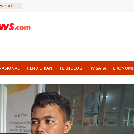
yakarta,
haenisme
 Punya
ep
i Muda
Aksi
elar,
tivitas
NASIONAL
PENDIDIKAN
TEKNOLOGI
WISATA
EKONOMI
e Jadi
urahmi