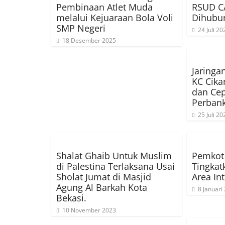
Pembinaan Atlet Muda
RSUD C
melalui Kejuaraan Bola Voli
Dihubu
SMP Negeri
24 Juli 20
18 Desember 2025
Jaringa
KC Cika
dan Cep
Perban
25 Juli 20
Shalat Ghaib Untuk Muslim
Pemkot 
di Palestina Terlaksana Usai
Tingkat
Sholat Jumat di Masjid
Area In
Agung Al Barkah Kota
8 Januari
Bekasi.
10 November 2023