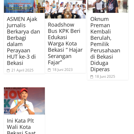
ASMEN Ajak
Oknum
Roadshow
Jurnalis
Preman
Bus KPK Beri
Berkarya dan
Kembali
Edukasi
Berbagi
Berulah,
Warga Kota
dalam
Pemilik
Bekasi “ Hajar
Perayaan
Perusahaan
Serangan
HUT ke-3 di
di Bekasi
Fajar”
Bekasi
Diduga
Diperas
18 Juni 2023
21 April 2025
18 Juni 2025
Ini Kata Plt
Wali Kota
Bekasi Saat