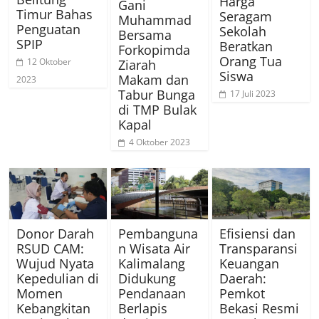
Harga
Gani
Timur Bahas
Seragam
Muhammad
Penguatan
Sekolah
Bersama
SPIP
Beratkan
Forkopimda
Orang Tua
12 Oktober
Ziarah
Siswa
Makam dan
2023
Tabur Bunga
17 Juli 2023
di TMP Bulak
Kapal
4 Oktober 2023
Donor Darah
Pembanguna
Efisiensi dan
RSUD CAM:
n Wisata Air
Transparansi
Wujud Nyata
Kalimalang
Keuangan
Kepedulian di
Didukung
Daerah:
Momen
Pendanaan
Pemkot
Kebangkitan
Berlapis
Bekasi Resmi