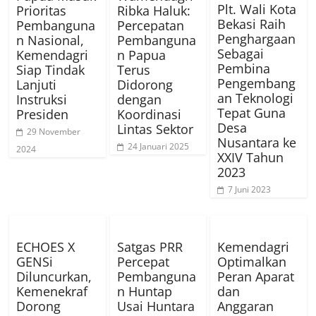
Plt. Wali Kota
Prioritas
Ribka Haluk:
Bekasi Raih
Pembanguna
Percepatan
Penghargaan
n Nasional,
Pembanguna
Sebagai
Kemendagri
n Papua
Pembina
Siap Tindak
Terus
Pengembang
Lanjuti
Didorong
an Teknologi
Instruksi
dengan
Tepat Guna
Presiden
Koordinasi
Desa
Lintas Sektor
29 November
Nusantara ke
24 Januari 2025
2024
XXIV Tahun
2023
7 Juni 2023
ECHOES X
Satgas PRR
Kemendagri
GENSi
Percepat
Optimalkan
Diluncurkan,
Pembanguna
Peran Aparat
Kemenekraf
n Huntap
dan
Dorong
Usai Huntara
Anggaran