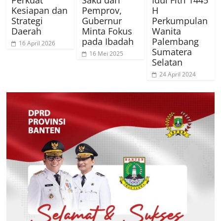
Perkuat
Saku dari
Idul Fitri 1445
Kesiapan dan
Pemprov,
H
Strategi
Gubernur
Perkumpulan
Daerah
Minta Fokus
Wanita
pada Ibadah
Palembang
16 April 2026
Sumatera
16 Mei 2025
Selatan
24 April 2024