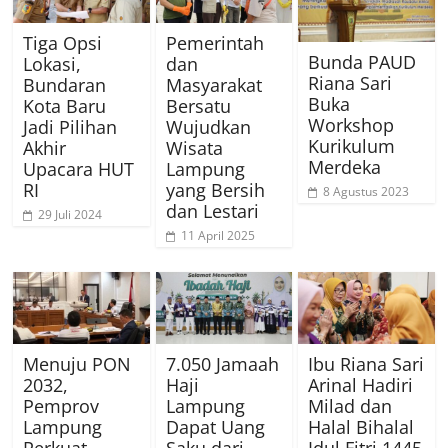
Tiga Opsi
Pemerintah
Bunda PAUD
Lokasi,
dan
Riana Sari
Bundaran
Masyarakat
Buka
Kota Baru
Bersatu
Workshop
Jadi Pilihan
Wujudkan
Kurikulum
Akhir
Wisata
Merdeka
Upacara HUT
Lampung
RI
yang Bersih
8 Agustus 2023
dan Lestari
29 Juli 2024
11 April 2025
Menuju PON
7.050 Jamaah
Ibu Riana Sari
2032,
Haji
Arinal Hadiri
Pemprov
Lampung
Milad dan
Lampung
Dapat Uang
Halal Bihalal