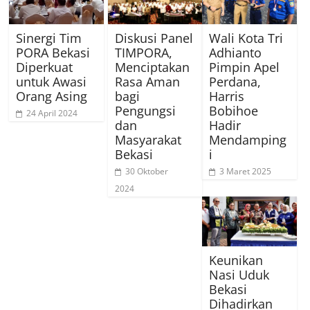
Sinergi Tim
Diskusi Panel
Wali Kota Tri
PORA Bekasi
TIMPORA,
Adhianto
Diperkuat
Menciptakan
Pimpin Apel
untuk Awasi
Rasa Aman
Perdana,
Orang Asing
bagi
Harris
Pengungsi
Bobihoe
24 April 2024
dan
Hadir
Masyarakat
Mendamping
Bekasi
i
30 Oktober
3 Maret 2025
2024
Keunikan
Nasi Uduk
Bekasi
Dihadirkan