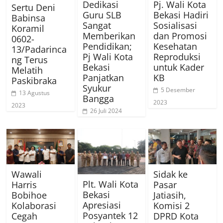
Dedikasi
Pj. Wali Kota
Sertu Deni
Guru SLB
Bekasi Hadiri
Babinsa
Sangat
Sosialisasi
Koramil
Memberikan
dan Promosi
0602-
Pendidikan;
Kesehatan
13/Padarinca
Pj Wali Kota
Reproduksi
ng Terus
Bekasi
untuk Kader
Melatih
Panjatkan
KB
Paskibraka
Syukur
5 Desember
13 Agustus
Bangga
2023
2023
26 Juli 2024
Wawali
Sidak ke
Plt. Wali Kota
Harris
Pasar
Bekasi
Bobihoe
Jatiasih,
Apresiasi
Kolaborasi
Komisi 2
Posyantek 12
Cegah
DPRD Kota