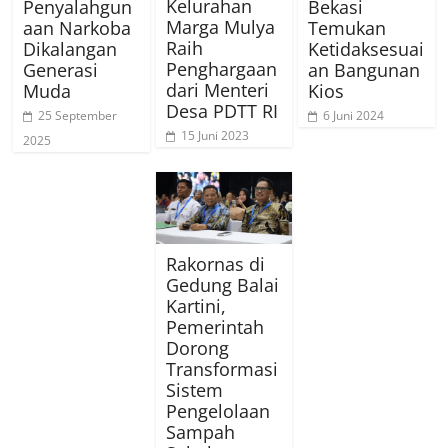
Kelurahan
Penyalahgun
Bekasi
Marga Mulya
aan Narkoba
Temukan
Raih
Dikalangan
Ketidaksesuai
Penghargaan
Generasi
an Bangunan
dari Menteri
Muda
Kios
Desa PDTT RI
25 September
6 Juni 2024
15 Juni 2023
2025
Rakornas di
Gedung Balai
Kartini,
Pemerintah
Dorong
Transformasi
Sistem
Pengelolaan
Sampah