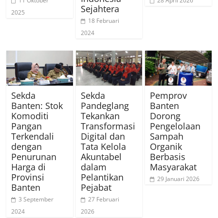
11 Oktober
28 April 2026
Sejahtera
2025
18 Februari
2024
Sekda
Sekda
Pemprov
Banten: Stok
Pandeglang
Banten
Komoditi
Tekankan
Dorong
Pangan
Transformasi
Pengelolaan
Terkendali
Digital dan
Sampah
dengan
Tata Kelola
Organik
Penurunan
Akuntabel
Berbasis
Harga di
dalam
Masyarakat
Provinsi
Pelantikan
29 Januari 2026
Banten
Pejabat
3 September
27 Februari
2024
2026