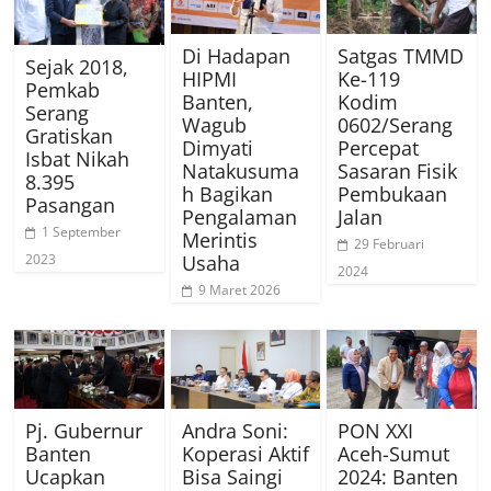
Di Hadapan
Satgas TMMD
Sejak 2018,
HIPMI
Ke-119
Pemkab
Banten,
Kodim
Serang
Wagub
0602/Serang
Gratiskan
Dimyati
Percepat
Isbat Nikah
Natakusuma
Sasaran Fisik
8.395
h Bagikan
Pembukaan
Pasangan
Pengalaman
Jalan
1 September
Merintis
29 Februari
Usaha
2023
2024
9 Maret 2026
Pj. Gubernur
Andra Soni:
PON XXI
Banten
Koperasi Aktif
Aceh-Sumut
Ucapkan
Bisa Saingi
2024: Banten