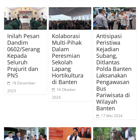
Inilah Pesan
Kolaborasi
Antisipasi
Dandim
Multi-Pihak
Peristiwa
0602/Serang
Dalam
Kejadian
Kepada
Peresmian
Subang,
Seluruh
Sekolah
Ditlantas
Prajurit dan
Lapang
Polda Banten
PNS
Hortikultura
Laksanakan
di Banten
Pengawasan
18 Desember
Bus
16 Oktober
2023
Pariwisata di
2024
Wilayah
Banten
17 Mei 2024