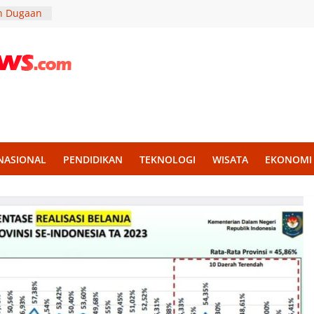
n Dugaan
di
pat dan
h Disiplin
mba PBB
ar
lidaritas
isan
NASIONAL
PENDIDIKAN
TEKNOLOGI
WISATA
EKONOMI
ktamar
an