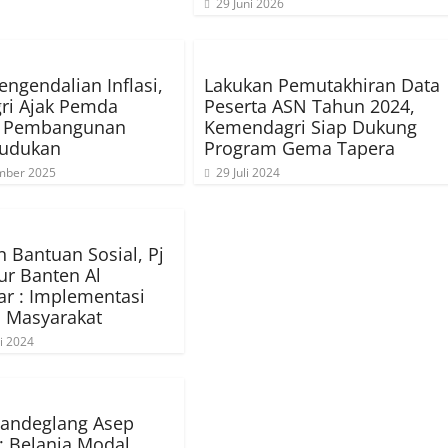
29 Juni 2026
engendalian Inflasi,
Lakukan Pemutakhiran Data
ri Ajak Pemda
Peserta ASN Tahun 2024,
t Pembangunan
Kemendagri Siap Dukung
udukan
Program Gema Tapera
mber 2025
29 Juli 2024
n Bantuan Sosial, Pj
r Banten Al
r : Implementasi
i Masyarakat
i 2024
Pandeglang Asep
 Belanja Modal