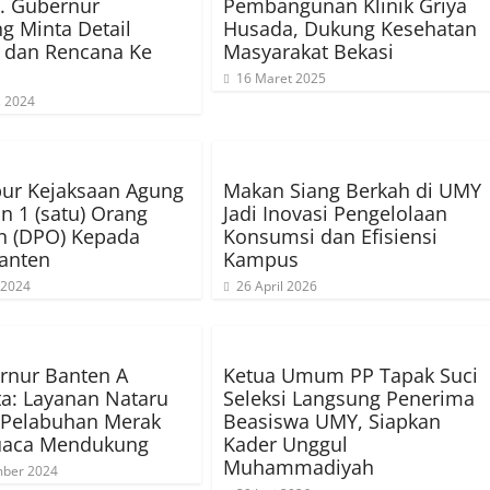
j. Gubernur
Pembangunan Klinik Griya
 Minta Detail
Husada, Dukung Kesehatan
 dan Rencana Ke
Masyarakat Bekasi
16 Maret 2025
s 2024
ur Kejaksaan Agung
Makan Siang Berkah di UMY
n 1 (satu) Orang
Jadi Inovasi Pengelolaan
n (DPO) Kepada
Konsumsi dan Efisiensi
Banten
Kampus
 2024
26 April 2026
rnur Banten A
Ketua Umum PP Tapak Suci
a: Layanan Nataru
Seleksi Langsung Penerima
 Pelabuhan Merak
Beasiswa UMY, Siapkan
Cuaca Mendukung
Kader Unggul
Muhammadiyah
ber 2024