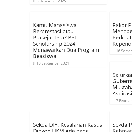
3 Desember 2025
Kamu Mahasiswa
Rakor P
Berprestasi atau
Mendag
Prasejahtera? BSI
Perkua
Scholarship 2024
Kepend
Menawarkan Dua Program
16 Septe
Beasiswa!
10 September 2024
Salurka
Gubernu
Muktaba
Aspiras
7 Februar
Sekda DIY: Kesalahan Kasus
Sekda 
Dinkop UKM Ada pada
Rahmat: