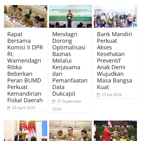
Rapat
Mendagri
Bank Mandiri
Bersama
Dorong
Perkuat
Komisi II DPR
Optimalisasi
Akses
RI,
Baznas
Kesehatan
Wamendagri
Melalui
Preventif
Ribka
Kerjasama
Anak Demi
Beberkan
dan
Wujudkan
Peran BUMD
Pemanfaatan
Masa Bangsa
Perkuat
Data
Kuat
Kemandirian
Dukcapil
23 Juli 2026
Fiskal Daerah
25 September
29 April 2025
2024