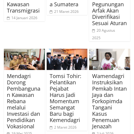
Kawasan
a Sumatera
Pegunungan
Transmigrasi
Arfak Akan
21 Maret 2026
Diverifikasi
14 Januari 2026
Sesuai Aturan
20 Agustus
2025
Mendagri
Tomsi Tohir:
Wamendagri
Dorong
Pelantikan
Instruksikan
Pembanguna
Pejabat
Pemkab Intan
n Kawasan
Harus Jadi
Jaya dan
Rebana
Momentum
Forkopimda
melalui
Semangat
Tangani
Investasi dan
Baru bagi
Kasus
Pendidikan
Kemendagri
Penemuan
Vokasional
Jenazah
2 Maret 2026
19 Mei 2025
2 Juli 2026