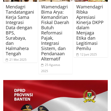
Mendagri
Wamendagri
Wamendagri
Tandatangani
Bima Arya:
Ribka
Kerja Sama
Kemandirian
Apresiasi
Integrasi
Fiskal Daerah
Kinerja DKPP
Data dengan
Butuh
dalam
BPS,
Reformasi
Menjaga
Surabaya,
Pajak,
Etika dan
dan
Integrasi
Legitimasi
Halmahera
Sistem, dan
Pemilu
Tengah
Pendanaan
12 Juni 2025
Alternatif
21 Mei 2025
25 Agustus
2025