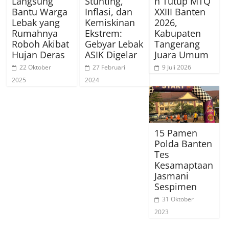
Langsung
Stunting,
h Tutup MTQ
Bantu Warga
Inflasi, dan
XXIII Banten
Lebak yang
Kemiskinan
2026,
Rumahnya
Ekstrem:
Kabupaten
Roboh Akibat
Gebyar Lebak
Tangerang
Hujan Deras
ASIK Digelar
Juara Umum
22 Oktober
27 Februari
9 Juli 2026
2025
2024
15 Pamen
Polda Banten
Tes
Kesamaptaan
Jasmani
Sespimen
31 Oktober
2023