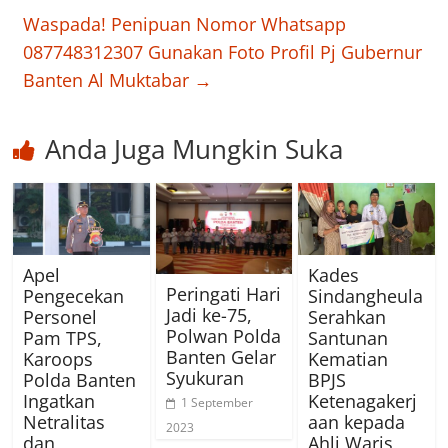
Waspada! Penipuan Nomor Whatsapp
087748312307 Gunakan Foto Profil Pj Gubernur
Banten Al Muktabar
→
Anda Juga Mungkin Suka
Apel
Kades
Peringati Hari
Pengecekan
Sindangheula
Jadi ke-75,
Personel
Serahkan
Polwan Polda
Pam TPS,
Santunan
Banten Gelar
Karoops
Kematian
Syukuran
Polda Banten
BPJS
Ingatkan
Ketenagakerj
1 September
Netralitas
aan kepada
2023
dan
Ahli Waris