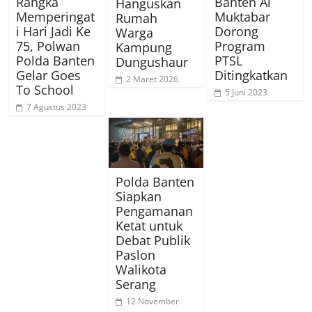
Rangka
Banten Al
Hanguskan
Memperingat
Muktabar
Rumah
i Hari Jadi Ke
Dorong
Warga
75, Polwan
Program
Kampung
Polda Banten
PTSL
Dungushaur
Gelar Goes
Ditingkatkan
2 Maret 2026
To School
5 Juni 2023
7 Agustus 2023
Polda Banten
Siapkan
Pengamanan
Ketat untuk
Debat Publik
Paslon
Walikota
Serang
12 November