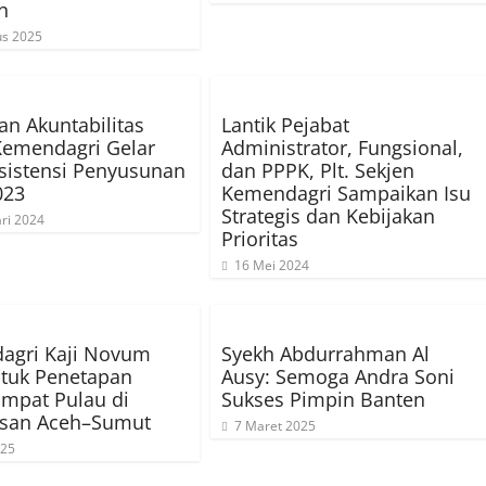
n
us 2025
n Akuntabilitas
Lantik Pejabat
Kemendagri Gelar
Administrator, Fungsional,
sistensi Penyusunan
dan PPPK, Plt. Sekjen
023
Kemendagri Sampaikan Isu
Strategis dan Kebijakan
ri 2024
Prioritas
16 Mei 2024
agri Kaji Novum
Syekh Abdurrahman Al
tuk Penetapan
Ausy: Semoga Andra Soni
Empat Pulau di
Sukses Pimpin Banten
asan Aceh–Sumut
7 Maret 2025
025