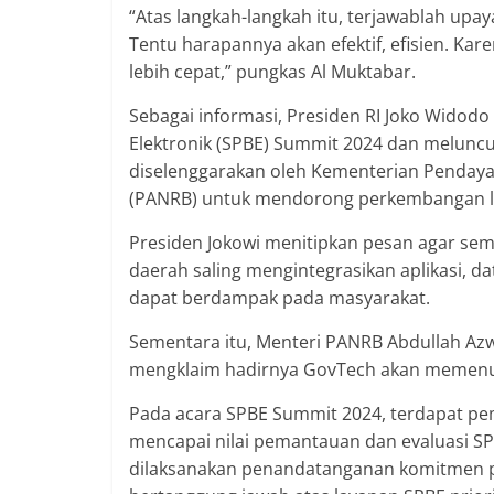
“Atas langkah-langkah itu, terjawablah upa
Tentu harapannya akan efektif, efisien. Kar
lebih cepat,” pungkas Al Muktabar.
Sebagai informasi, Presiden RI Joko Wido
Elektronik (SPBE) Summit 2024 dan melunc
diselenggarakan oleh Kementerian Pendaya
(PANRB) untuk mendorong perkembangan laya
Presiden Jokowi menitipkan pesan agar se
daerah saling mengintegrasikan aplikasi, 
dapat berdampak pada masyarakat.
Sementara itu, Menteri PANRB Abdullah Azw
mengklaim hadirnya GovTech akan memenu
Pada acara SPBE Summit 2024, terdapat pem
mencapai nilai pemantauan dan evaluasi SPB
dilaksanakan penandatanganan komitmen p