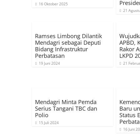
Preside
16 Oktober 2025
21 Agust
Ramses Limbong Dilantik
Wujudka
Mendagri sebagai Deputi
APBD, 
Bidang Infrastruktur
Rakor A
Perbatasan
LKPD 2
19 Juni 2024
21 Februa
Mendagri Minta Pemda
Kemend
Serius Tangani TBC dan
Baru un
Polio
Status 
Perbat
15 Juli 2024
16 Juni 2