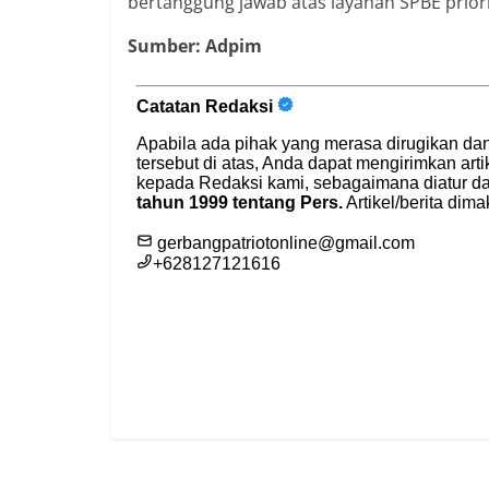
bertanggung jawab atas layanan SPBE prior
Sumber: Adpim