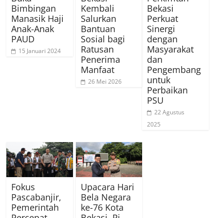
Bimbingan
Kembali
Bekasi
Manasik Haji
Salurkan
Perkuat
Anak-Anak
Bantuan
Sinergi
PAUD
Sosial bagi
dengan
Ratusan
Masyarakat
15 Januari 2024
Penerima
dan
Manfaat
Pengembang
untuk
26 Mei 2026
Perbaikan
PSU
22 Agustus
2025
Fokus
Upacara Hari
Pascabanjir,
Bela Negara
Pemerintah
ke-76 Kota
Percepat
Bekasi, Pj