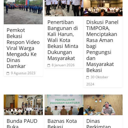
Penertiban
Diskusi Panel
Bangunan di
TIMPORA,
Pemkot
Kali Harun,
Menciptakan
Bekasi
Wali Kota
Rasa Aman
Respon Video
Bekasi Minta
bagi
Viral Warga
Dukungan
Pengungsi
Mengadu Ke
Masyarakat
dan
Dinas
Masyarakat
Damkar
8 Januari 2026
Bekasi
9 Agustus 2023
30 Oktober
2024
Bunda PAUD
Baznas Kota
Dinas
Buka
Bekasi
Perkimtan